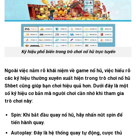
Ký hiệu phổ biến trong trò chơi nổ hũ trực tuyến
Ngoài việc nắm rõ khái niệm về game nổ hũ, việc hiểu rõ
các ký hiệu thường xuyên xuất hiện trong trò chơi
nổ hũ
Shbet
cũng giúp bạn chơi hiệu quả hơn. Dưới đây là một
số ký hiệu cơ bản mà người chơi cần nhớ khi tham gia
trò chơi này:
Spin: Khi bắt đầu quay nổ hũ, hãy nhấn nút spin để
tiến hành quay.
Autoplay: Đây là hệ thống quay tự động, cược thủ