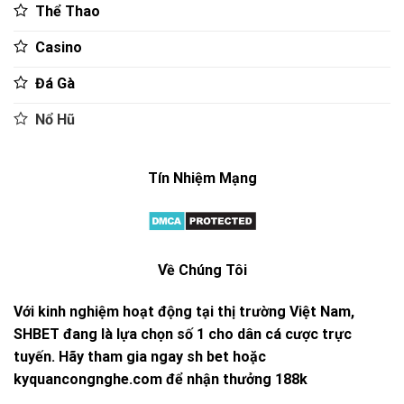
Thể Thao
Casino
Đá Gà
Nổ Hũ
Tín Nhiệm Mạng
Về Chúng Tôi
Với kinh nghiệm hoạt động tại thị trường Việt Nam,
SHBET đang là lựa chọn số 1 cho dân cá cược trực
tuyến. Hãy tham gia ngay sh bet hoặc
kyquancongnghe.com để nhận thưởng 188k