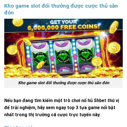
Kho game slot đổi thưởng được cược thủ săn
đón
Kho game slot đổi thưởng được cược thủ săn đón
Nếu bạn đang tìm kiếm một trò chơi
nổ hũ Shbet
thú vị
để trải nghiệm, hãy xem ngay top 3 tựa game nổi bật
nhất trong thị trường cá cược trực tuyến này.