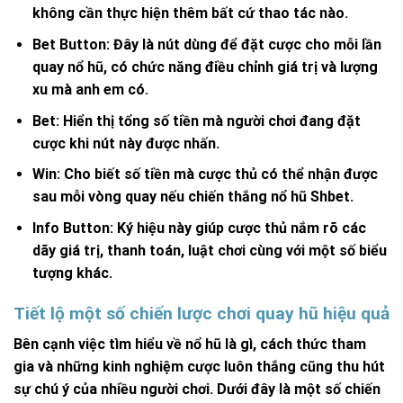
không cần thực hiện thêm bất cứ thao tác nào.
Bet Button: Đây là nút dùng để đặt cược cho mỗi lần
quay nổ hũ, có chức năng điều chỉnh giá trị và lượng
xu mà anh em có.
Bet: Hiển thị tổng số tiền mà người chơi đang đặt
cược khi nút này được nhấn.
Win: Cho biết số tiền mà cược thủ có thể nhận được
sau mỗi vòng quay nếu chiến thắng
nổ hũ Shbet
.
Info Button: Ký hiệu này giúp cược thủ nắm rõ các
dãy giá trị, thanh toán, luật chơi cùng với một số biểu
tượng khác.
Tiết lộ một số chiến lược chơi quay hũ hiệu quả
Bên cạnh việc tìm hiểu về nổ hũ là gì, cách thức tham
gia và những kinh nghiệm cược luôn thắng cũng thu hút
sự chú ý của nhiều người chơi. Dưới đây là một số chiến