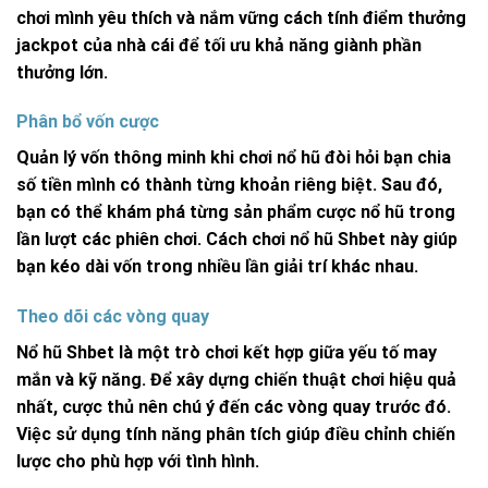
chơi mình yêu thích và nắm vững cách tính điểm thưởng
jackpot của nhà cái để tối ưu khả năng giành phần
thưởng lớn.
Phân bổ vốn cược
Quản lý vốn thông minh khi chơi nổ hũ đòi hỏi bạn chia
số tiền mình có thành từng khoản riêng biệt. Sau đó,
bạn có thể khám phá từng sản phẩm cược nổ hũ trong
lần lượt các phiên chơi. Cách chơi
nổ hũ Shbet
này giúp
bạn kéo dài vốn trong nhiều lần giải trí khác nhau.
Theo dõi các vòng quay
Nổ hũ Shbet
là một trò chơi kết hợp giữa yếu tố may
mắn và kỹ năng. Để xây dựng chiến thuật chơi hiệu quả
nhất, cược thủ nên chú ý đến các vòng quay trước đó.
Việc sử dụng tính năng phân tích giúp điều chỉnh chiến
lược cho phù hợp với tình hình.