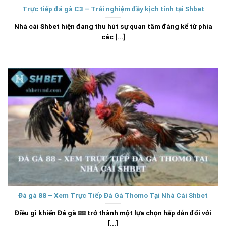
Trực tiếp đá gà C3 – Trải nghiệm đầy kịch tính tại Shbet
Nhà cái Shbet hiện đang thu hút sự quan tâm đáng kể từ phía
các [...]
Đá gà 88 – Xem Trực Tiếp Đá Gà Thomo Tại Nhà Cái Shbet
Điều gì khiến Đá gà 88 trở thành một lựa chọn hấp dẫn đối với
[...]