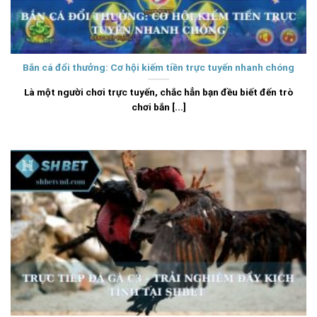
Bắn cá đổi thưởng: Cơ hội kiếm tiền trực tuyến nhanh chóng
Là một người chơi trực tuyến, chắc hẳn bạn đều biết đến trò
chơi bắn [...]