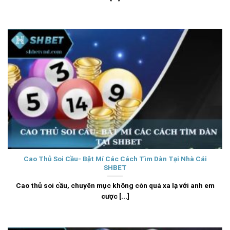
Cao Thủ Soi Cầu- Bật Mí Các Cách Tìm Dàn Tại Nhà Cái
SHBET
Cao thủ soi cầu, chuyên mục không còn quá xa lạ với anh em
cược [...]