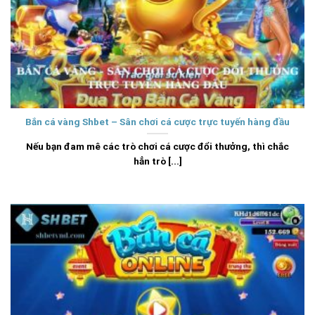
Bắn cá vàng Shbet – Sân chơi cá cược trực tuyến hàng đầu
Nếu bạn đam mê các trò chơi cá cược đổi thưởng, thì chắc
hẳn trò [...]