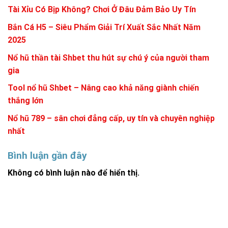
Tài Xỉu Có Bịp Không? Chơi Ở Đâu Đảm Bảo Uy Tín
Bắn Cá H5 – Siêu Phẩm Giải Trí Xuất Sắc Nhất Năm
2025
Nổ hũ thần tài Shbet thu hút sự chú ý của người tham
gia
Tool nổ hũ Shbet – Nâng cao khả năng giành chiến
thắng lớn
Nổ hũ 789 – sân chơi đẳng cấp, uy tín và chuyên nghiệp
nhất
Bình luận gần đây
Không có bình luận nào để hiển thị.