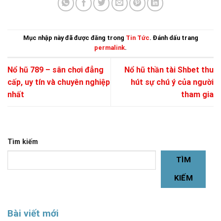
Mục nhập này đã được đăng trong
Tin Tức
. Đánh dấu trang
permalink
.
Nổ hũ 789 – sân chơi đẳng
Nổ hũ thần tài Shbet thu
cấp, uy tín và chuyên nghiệp
hút sự chú ý của người
nhất
tham gia
Tìm kiếm
TÌM
KIẾM
Bài viết mới