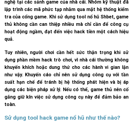
nghệ tại các sảnh game của nhà cái. Nhóm kỹ thuật đã
lập trình các mã phức tạp nhằm qua mặt hệ thống kiểm
tra của cổng game. Khi sử dụng
tool nổ hũ Shbet
, game
thủ không cần can thiệp nhiều mà chỉ cần để công cụ
hoạt động ngầm, đạt đến việc hack tiền một cách hiệu
quả.
Tuy nhiên, người chơi cần hết sức thận trọng khi sử
dụng phần mềm hack trò chơi, vì nhà cái thường không
khuyến khích hoặc dung thứ cho các hành vi gian lận
như vậy. Khuyến cáo chỉ nên sử dụng công cụ với tần
suất hạn chế để tránh bị hệ thống phát hiện và bị áp
dụng các biện pháp xử lý. Nếu có thể, game thủ nên cố
gắng giữ kín việc sử dụng công cụ này để đảm bảo an
toàn.
Sử dụng tool hack game nổ hũ như thế nào?