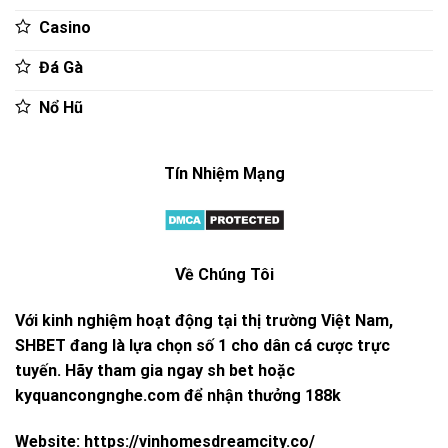
Casino
Đá Gà
Nổ Hũ
Tín Nhiệm Mạng
Về Chúng Tôi
Với kinh nghiệm hoạt động tại thị trường Việt Nam,
SHBET đang là lựa chọn số 1 cho dân cá cược trực
tuyến. Hãy tham gia ngay sh bet hoặc
kyquancongnghe.com để nhận thưởng 188k
Website: https://vinhomesdreamcity.co/