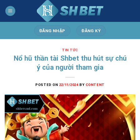
Chuyển
đến
nội
dung
ĐĂNG NHẬP
ĐĂNG KÝ
TIN TỨC
Nổ hũ thần tài Shbet thu hút sự chú
ý của người tham gia
POSTED ON
22/11/2024
BY
CONTENT