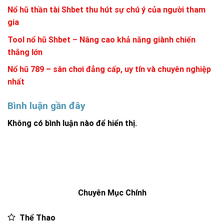
Nổ hũ thần tài Shbet thu hút sự chú ý của người tham
gia
Tool nổ hũ Shbet – Nâng cao khả năng giành chiến
thắng lớn
Nổ hũ 789 – sân chơi đẳng cấp, uy tín và chuyên nghiệp
nhất
Bình luận gần đây
Không có bình luận nào để hiển thị.
Chuyên Mục Chính
Thể Thao