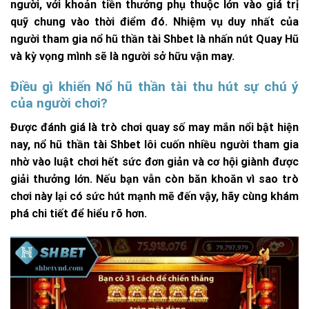
người, với khoản tiền thưởng phụ thuộc lớn vào giá trị
quỹ chung vào thời điểm đó. Nhiệm vụ duy nhất của
người tham gia
nổ hũ thần tài Shbet
là nhấn nút Quay Hũ
và kỳ vọng mình sẽ là người sở hữu vận may.
Điều gì khiến Nổ hũ thần tài thu hút sự chú ý
của người chơi?
Được đánh giá là trò chơi quay số may mắn nổi bật hiện
nay,
nổ hũ thần tài Shbet
lôi cuốn nhiều người tham gia
nhờ vào luật chơi hết sức đơn giản và cơ hội giành được
giải thưởng lớn. Nếu bạn vẫn còn băn khoăn vì sao trò
chơi này lại có sức hút mạnh mẽ đến vậy, hãy cùng khám
phá chi tiết để hiểu rõ hơn.