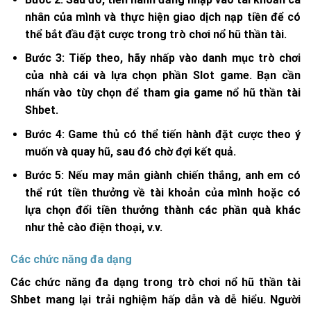
nhân của mình và thực hiện giao dịch nạp tiền để có
thể bắt đầu đặt cược trong trò chơi nổ hũ thần tài.
Bước 3: Tiếp theo, hãy nhấp vào danh mục trò chơi
của nhà cái và lựa chọn phần Slot game. Bạn cần
nhấn vào tùy chọn để tham gia game
nổ hũ thần tài
Shbet.
Bước 4: Game thủ có thể tiến hành đặt cược theo ý
muốn và quay hũ, sau đó chờ đợi kết quả.
Bước 5: Nếu may mắn giành chiến thắng, anh em có
thể rút tiền thưởng về tài khoản của mình hoặc có
lựa chọn đổi tiền thưởng thành các phần quà khác
như thẻ cào điện thoại, v.v.
Các chức năng đa dạng
Các chức năng đa dạng trong trò chơi
nổ hũ thần tài
Shbet
mang lại trải nghiệm hấp dẫn và dễ hiểu. Người