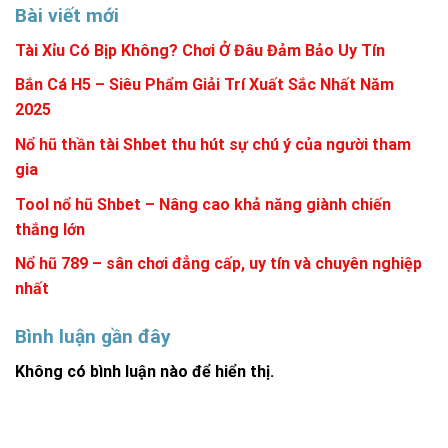
Bài viết mới
Tài Xỉu Có Bịp Không? Chơi Ở Đâu Đảm Bảo Uy Tín
Bắn Cá H5 – Siêu Phẩm Giải Trí Xuất Sắc Nhất Năm
2025
Nổ hũ thần tài Shbet thu hút sự chú ý của người tham
gia
Tool nổ hũ Shbet – Nâng cao khả năng giành chiến
thắng lớn
Nổ hũ 789 – sân chơi đẳng cấp, uy tín và chuyên nghiệp
nhất
Bình luận gần đây
Không có bình luận nào để hiển thị.