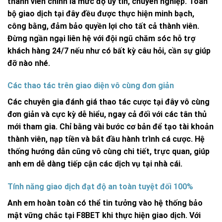
thành viên chính là mức độ uy tín, chuyên nghiệp. Toàn
bộ giao dịch tại đây đều được thực hiện minh bạch,
công bằng, đảm bảo quyền lợi cho tất cả thành viên.
Đừng ngần ngại liên hệ với đội ngũ chăm sóc hỗ trợ
khách hàng 24/7 nếu như có bất kỳ câu hỏi, cần sự giúp
đỡ nào nhé.
Các thao tác trên giao diện vô cùng đơn giản
Các chuyên gia đánh giá thao tác cược tại đây vô cùng
đơn giản và cực kỳ dễ hiểu, ngay cả đối với các tân thủ
mới tham gia. Chỉ bằng vài bước cơ bản để tạo tài khoản
thành viên, nạp tiền và bắt đầu hành trình cá cược. Hệ
thống hướng dẫn cũng vô cùng chi tiết, trực quan, giúp
anh em dễ dàng tiếp cận các dịch vụ tại nhà cái.
Tính năng giao dịch đạt độ an toàn tuyệt đối 100%
Anh em hoàn toàn có thể tin tưởng vào hệ thống bảo
mật vững chắc tại
F8BET
khi thực hiện giao dịch. Với