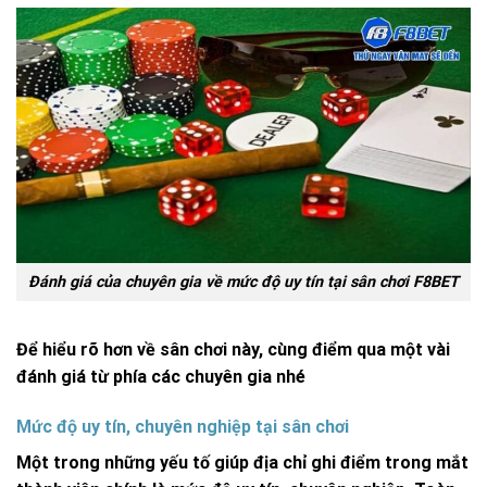
Đánh giá của chuyên gia về mức độ uy tín tại sân chơi F8BET
Để hiểu rõ hơn về sân chơi này, cùng điểm qua một vài
đánh giá từ phía các chuyên gia nhé
Mức độ uy tín, chuyên nghiệp tại sân chơi
Một trong những yếu tố giúp địa chỉ ghi điểm trong mắt