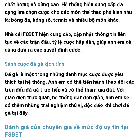
chất lượng vô cùng cao. Hệ thống hiện cung cấp đa
dạng lựa chọn cược cho các môn thể thao phổ biến như
là: bóng đá, bóng rổ, tennis và nhiều bộ môn khác.
Nhà cái
F8BET
hiện cung cấp, cập nhật thông tin liên
tục về các trận đấu, tỷ lệ cược hấp dẫn, giúp anh em dễ
dàng đưa ra các quyết định cược.
Sảnh cược đá gà kịch tính
Đá gà là một trong những danh mục cược được yêu
thích tại hệ thống. Anh em có thể tiến hành theo dõi các
trận đấu đá gà trực tiếp và có thể tham gia đặt. Với
giao diện trực quan, hệ thống đặt đơn giản, anh em sẽ
có thêm những trải nghiệm thú vị, độc đáo khi chơi đá
gà tại đây.
Đánh giá của chuyên gia về mức độ uy tín tại
F8BET