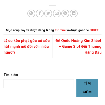
Mục nhập này đã được đăng trong
Tin Tức
và được gắn thẻ
F8BET
.
Lý do kèo phạt góc có sức
Đế Quốc Hoàng Kim Shbet
hút mạnh mẽ đối với nhiều
– Game Slot Đổi Thưởng
người?
Hàng Đầu
Tìm kiếm
TÌM
KIẾM