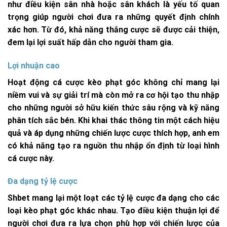
như điều kiện sân nhà hoặc sân khách là yếu tố quan
trọng giúp người chơi đưa ra những quyết định chính
xác hơn. Từ đó, khả năng thắng cược sẽ được cải thiện,
đem lại lợi suất hấp dẫn cho người tham gia.
Lợi nhuận cao
Hoạt động cá cược
kèo phạt góc
không chỉ mang lại
niềm vui và sự giải trí mà còn mở ra cơ hội tạo thu nhập
cho những người sở hữu kiến thức sâu rộng và kỹ năng
phân tích sắc bén. Khi khai thác thông tin một cách hiệu
quả và áp dụng những chiến lược cược thích hợp, anh em
có khả năng tạo ra nguồn thu nhập ổn định từ loại hình
cá cược này.
Đa dạng tỷ lệ cược
Shbet mang lại một loạt các tỷ lệ cược đa dạng cho các
loại
kèo phạt góc
khác nhau. Tạo điều kiện thuận lợi để
người chơi đưa ra lựa chọn phù hợp với chiến lược của