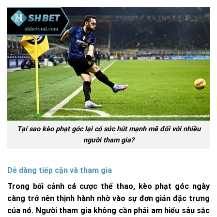
Tại sao kèo phạt góc lại có sức hút mạnh mẽ đối với nhiều
người tham gia?
Dễ dàng tiếp cận và tham gia
Trong bối cảnh cá cược thể thao,
kèo phạt góc
ngày
càng trở nên thịnh hành nhờ vào sự đơn giản đặc trưng
của nó. Người tham gia không cần phải am hiểu sâu sắc