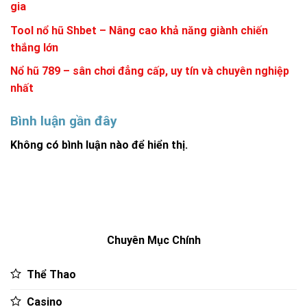
gia
Tool nổ hũ Shbet – Nâng cao khả năng giành chiến
thắng lớn
Nổ hũ 789 – sân chơi đẳng cấp, uy tín và chuyên nghiệp
nhất
Bình luận gần đây
Không có bình luận nào để hiển thị.
Chuyên Mục Chính
Thể Thao
Casino