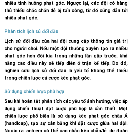
nhiều tình huống phạt góc. Ngược lại, các đội có hàng
thủ thiếu chắc chắn dễ bị tấn công, từ đó cũng dẫn tới
nhiều phạt góc.
Phân tích lịch sử đối đầu
Lịch sử đối đầu của hai đội cung cấp thông tin giá trị
cho người chơi. Nếu một đội thường xuyên tạo ra nhiều
phạt góc hơn đội kia trong những lần gặp trước, khả
năng cao điều này sẽ tiếp diễn ở trận kế tiếp. Do đó,
nghiên cứu lịch sử đối đầu là yếu tố không thể thiếu
trong chiến lược cá cược
kèo phạt góc
.
Sử dụng chiến lược phù hợp
Sau khi hoàn tất phân tích các yếu tố ảnh hưởng, việc áp
dụng chiến thuật đặt cược phù hợp là cần thiết. Một
chiến lược phổ biến là sử dụng
kèo phạt góc
châu Á
(handicap), tạo sự cân bằng khi đặt cược giữa hai đội.
Ngoài ra, anh em có thể cân nhắc kèo chẵn/lẻ, dự đoán